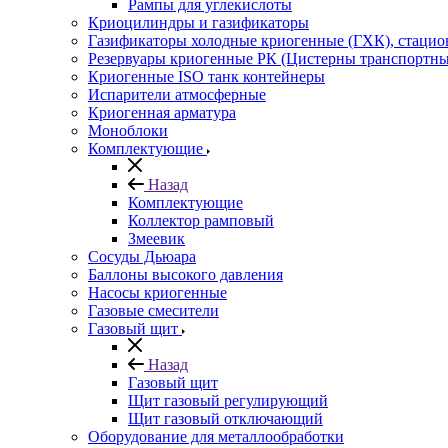
Рампы для углекислоты
Криоцилиндры и газификаторы
Газификаторы холодные криогенные (ГХК), стаци
Резервуары криогенные РК (Цистерны транспортн
Криогенные ISO танк контейнеры
Испарители атмосферные
Криогенная арматура
Моноблоки
Комплектующие
Назад
Комплектующие
Коллектор рамповый
Змеевик
Сосуды Дьюара
Баллоны высокого давления
Насосы криогенные
Газовые смесители
Газовый щит
Назад
Газовый щит
Щит газовый регулирующий
Щит газовый отключающий
Оборудование для металлообработки