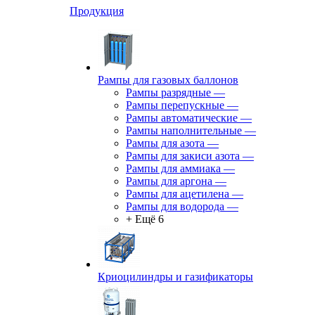
Продукция
Рампы для газовых баллонов
Рампы разрядные
—
Рампы перепускные
—
Рампы автоматические
—
Рампы наполнительные
—
Рампы для азота
—
Рампы для закиси азота
—
Рампы для аммиака
—
Рампы для аргона
—
Рампы для ацетилена
—
Рампы для водорода
—
+ Ещё 6
Криоцилиндры и газификаторы