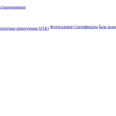
 стационарные
Фотогалерея
Сертификаты
База зна
спортные криогенные ЦТК)