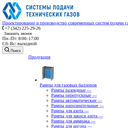
Проектирование и производство современных систем подачи г
+7 (342) 225-29-26
Заказать звонок
Пн–Пт: 8:00–17:00
Сб–Вс: выходной
Поиск
Продукция
Рампы для газовых баллонов
Рампы разрядные
—
Рампы перепускные
—
Рампы автоматические
—
Рампы наполнительные
—
Рампы для азота
—
Рампы для закиси азота
—
Рампы для аммиака
—
Рампы для аргона
—