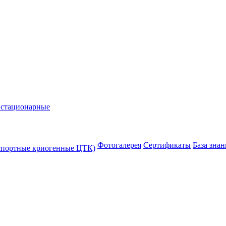
 стационарные
Фотогалерея
Сертификаты
База зна
спортные криогенные ЦТК)