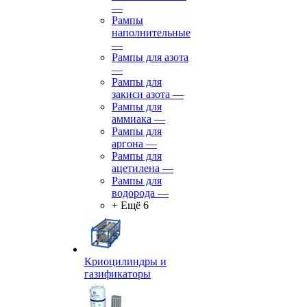
—
Рампы
наполнительные
—
Рампы для азота
—
Рампы для
закиси азота
—
Рампы для
аммиака
—
Рампы для
аргона
—
Рампы для
ацетилена
—
Рампы для
водорода
—
+ Ещё 6
Криоцилиндры и
газификаторы