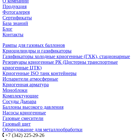
О компании
Продукция
Фотогалерея
Сертификаты
База знаний
Блог
Контакты
Рампы для газовых баллонов
Криоцилиндры и газификаторы
Газификаторы холодные криогенные (ГХК), стационарные
Резервуары криогенные РК (Цистерны транспортные
криогенные ЦТК)
Криогенные ISO танк контейнеры
Испарители атмосферные
Криогенная арматура
Моноблоки
Комплектующие
Сосуды Дьюара
Баллоны высокого давления
Насосы криогенные
Газовые смесители
Газовый щит
Оборудование для металлообработки
+7 (342) 225-29-26