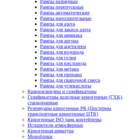
Рампы разрядные
Рампы перепускные
Рампы автоматические
Рампы наполнительные
Рампы для азота
Рампы для закиси азота
Рампы для аммиака
Рампы для аргона
Рампы для ацетилена
Рампы для водорода
Рампы для гелия
Рампы для кислорода
Рампы для метана
Рампы для пропана
Рампы для сварочной смеси
Рампы для углекислоты
Криоцилиндры и газификаторы
Газификаторы холодные криогенные (ГХК),
стационарные
Резервуары криогенные РК (Цистерны
транспортные криогенные ЦТК)
Криогенные ISO танк контейнеры
Испарители атмосферные
Криогенная арматура
Моноблоки