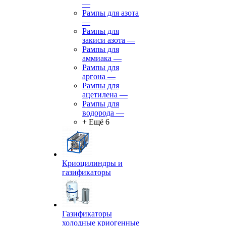
—
Рампы для азота
—
Рампы для
закиси азота
—
Рампы для
аммиака
—
Рампы для
аргона
—
Рампы для
ацетилена
—
Рампы для
водорода
—
+ Ещё 6
Криоцилиндры и
газификаторы
Газификаторы
холодные криогенные