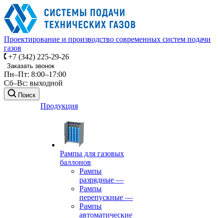
Проектирование и производство современных систем подачи
газов
+7 (342) 225-29-26
Заказать звонок
Пн–Пт: 8:00–17:00
Сб–Вс: выходной
Поиск
Продукция
Рампы для газовых
баллонов
Рампы
разрядные
—
Рампы
перепускные
—
Рампы
автоматические