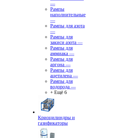
—
Рампы
наполнительные
—
Рампы для азота
—
Рампы для
закиси азота
—
Рампы для
аммиака
—
Рампы для
аргона
—
Рампы для
ацетилена
—
Рампы для
водорода
—
+ Ещё 6
Криоцилиндры и
газификаторы