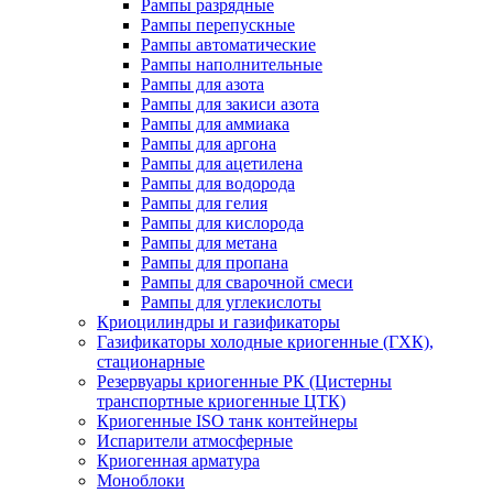
Рампы разрядные
Рампы перепускные
Рампы автоматические
Рампы наполнительные
Рампы для азота
Рампы для закиси азота
Рампы для аммиака
Рампы для аргона
Рампы для ацетилена
Рампы для водорода
Рампы для гелия
Рампы для кислорода
Рампы для метана
Рампы для пропана
Рампы для сварочной смеси
Рампы для углекислоты
Криоцилиндры и газификаторы
Газификаторы холодные криогенные (ГХК),
стационарные
Резервуары криогенные РК (Цистерны
транспортные криогенные ЦТК)
Криогенные ISO танк контейнеры
Испарители атмосферные
Криогенная арматура
Моноблоки