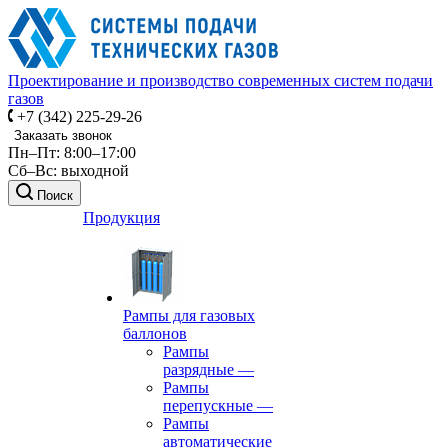
Проектирование и производство современных систем подачи
газов
+7 (342) 225-29-26
Заказать звонок
Пн–Пт: 8:00–17:00
Сб–Вс: выходной
Поиск
Продукция
Рампы для газовых
баллонов
Рампы
разрядные
—
Рампы
перепускные
—
Рампы
автоматические