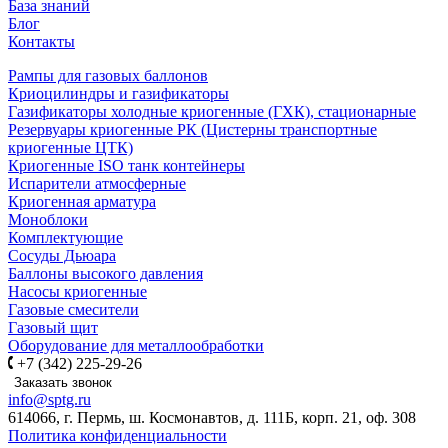
База знаний
Блог
Контакты
Рампы для газовых баллонов
Криоцилиндры и газификаторы
Газификаторы холодные криогенные (ГХК), стационарные
Резервуары криогенные РК (Цистерны транспортные
криогенные ЦТК)
Криогенные ISO танк контейнеры
Испарители атмосферные
Криогенная арматура
Моноблоки
Комплектующие
Сосуды Дьюара
Баллоны высокого давления
Насосы криогенные
Газовые смесители
Газовый щит
Оборудование для металлообработки
+7 (342) 225-29-26
Заказать звонок
info@sptg.ru
614066, г. Пермь, ш. Космонавтов, д. 111Б, корп. 21, оф. 308
Политика конфиденциальности