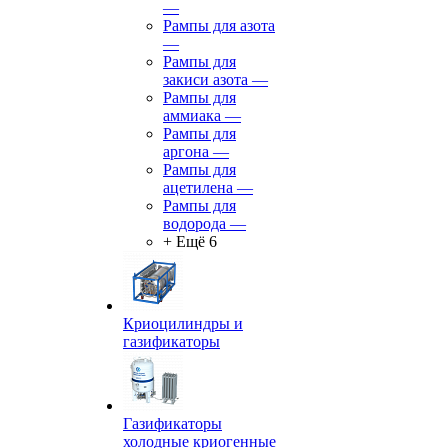
—
Рампы для азота
—
Рампы для
закиси азота
—
Рампы для
аммиака
—
Рампы для
аргона
—
Рампы для
ацетилена
—
Рампы для
водорода
—
+ Ещё 6
Криоцилиндры и
газификаторы
Газификаторы
холодные криогенные