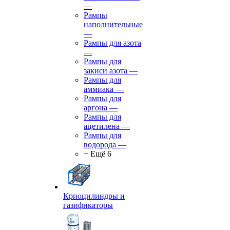
—
Рампы
наполнительные
—
Рампы для азота
—
Рампы для
закиси азота
—
Рампы для
аммиака
—
Рампы для
аргона
—
Рампы для
ацетилена
—
Рампы для
водорода
—
+ Ещё 6
Криоцилиндры и
газификаторы