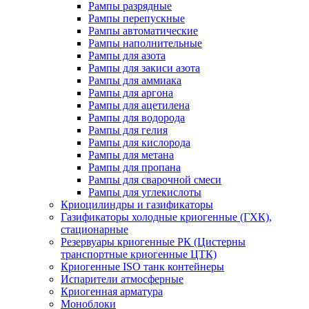
Рампы разрядные
Рампы перепускные
Рампы автоматические
Рампы наполнительные
Рампы для азота
Рампы для закиси азота
Рампы для аммиака
Рампы для аргона
Рампы для ацетилена
Рампы для водорода
Рампы для гелия
Рампы для кислорода
Рампы для метана
Рампы для пропана
Рампы для сварочной смеси
Рампы для углекислоты
Криоцилиндры и газификаторы
Газификаторы холодные криогенные (ГХК),
стационарные
Резервуары криогенные РК (Цистерны
транспортные криогенные ЦТК)
Криогенные ISO танк контейнеры
Испарители атмосферные
Криогенная арматура
Моноблоки