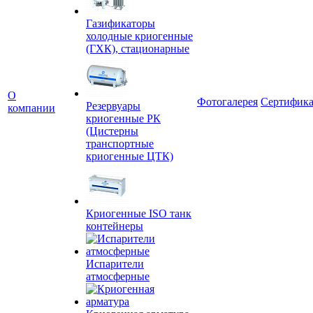
Газификаторы
холодные криогенные
(ГХК), стационарные
О
Фотогалерея
Сертифик
Резервуары
компании
криогенные РК
(Цистерны
транспортные
криогенные ЦТК)
Криогенные ISO танк
контейнеры
Испарители
атмосферные