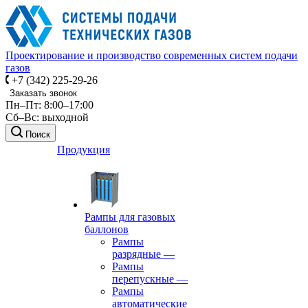
Проектирование и производство современных систем подачи
газов
+7 (342) 225-29-26
Заказать звонок
Пн–Пт: 8:00–17:00
Сб–Вс: выходной
Поиск
Продукция
Рампы для газовых
баллонов
Рампы
разрядные
—
Рампы
перепускные
—
Рампы
автоматические