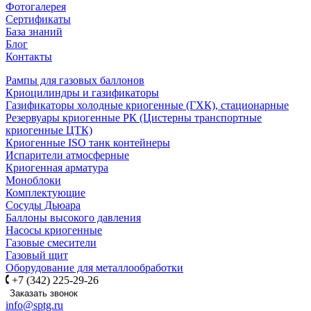
Фотогалерея
Сертификаты
База знаний
Блог
Контакты
Рампы для газовых баллонов
Криоцилиндры и газификаторы
Газификаторы холодные криогенные (ГХК), стационарные
Резервуары криогенные РК (Цистерны транспортные
криогенные ЦТК)
Криогенные ISO танк контейнеры
Испарители атмосферные
Криогенная арматура
Моноблоки
Комплектующие
Сосуды Дьюара
Баллоны высокого давления
Насосы криогенные
Газовые смесители
Газовый щит
Оборудование для металлообработки
+7 (342) 225-29-26
Заказать звонок
info@sptg.ru