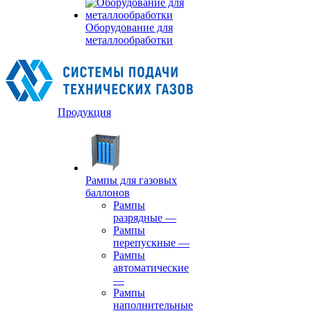
Оборудование для
металлообработки
Продукция
Рампы для газовых
баллонов
Рампы
разрядные
—
Рампы
перепускные
—
Рампы
автоматические
—
Рампы
наполнительные