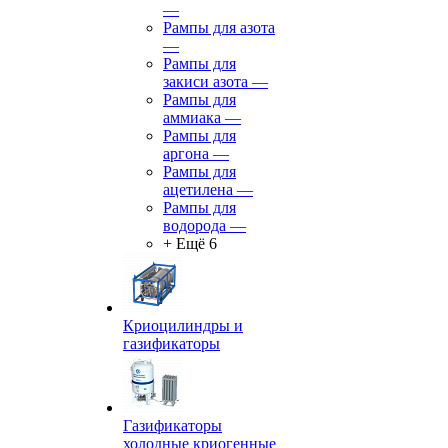
—
Рампы для азота
—
Рампы для
закиси азота
—
Рампы для
аммиака
—
Рампы для
аргона
—
Рампы для
ацетилена
—
Рампы для
водорода
—
+ Ещё 6
Криоцилиндры и
газификаторы
Газификаторы
холодные криогенные