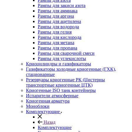
Рампы для азота
Рампы для закиси азота
Рампы для аммиака
Рампы для аргона
Рампы для ацетилена
Рампы для водорода
Рампы для гелия
Рампы для кислорода
Рампы для метана
Рампы для пропана
Рампы для сварочной смеси
Рампы для углекислоты
Криоцилиндры и газификаторы
Газификаторы холодные криогенные (ГХК),
стационарные
Резервуары криогенные РК (Цистерны
транспортные криогенные ЦТК)
Криогенные ISO танк контейнеры
Испарители атмосферные
Криогенная арматура
Моноблоки
Комплектующие
Назад
Комплектующие