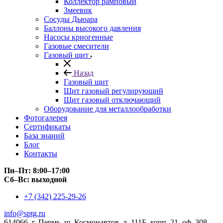
Коллектор рамповый
Змеевик
Сосуды Дьюара
Баллоны высокого давления
Насосы криогенные
Газовые смесители
Газовый щит
Назад
Газовый щит
Щит газовый регулирующий
Щит газовый отключающий
Оборудование для металлообработки
Фотогалерея
Сертификаты
База знаний
Блог
Контакты
Пн–Пт: 8:00–17:00
Сб–Вс: выходной
+7 (342) 225-29-26
info@sptg.ru
614066, г. Пермь, ш. Космонавтов, д. 111Б, корп. 21, оф. 308