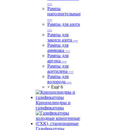
—
Рампы
наполнительные
—
Рампы для азота
—
Рампы для
закиси азота
—
Рампы для
аммиака
—
Рампы для
аргона
—
Рампы для
ацетилена
—
Рампы для
водорода
—
+ Ещё 6
Криоцилиндры и
газификаторы
Газификаторы