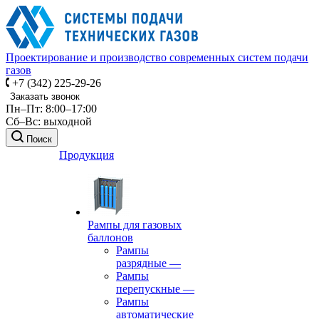
Проектирование и производство современных систем подачи
газов
+7 (342) 225-29-26
Заказать звонок
Пн–Пт: 8:00–17:00
Сб–Вс: выходной
Поиск
Продукция
Рампы для газовых
баллонов
Рампы
разрядные
—
Рампы
перепускные
—
Рампы
автоматические