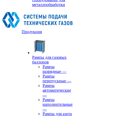
металлообработки
Продукция
Рампы для газовых
баллонов
Рампы
разрядные
—
Рампы
перепускные
—
Рампы
автоматические
—
Рампы
наполнительные
—
Рампы для азота