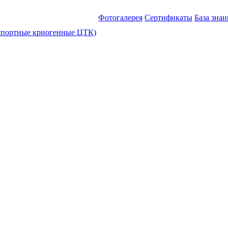
Фотогалерея
Сертификаты
База зна
спортные криогенные ЦТК)