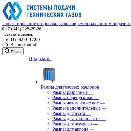
Проектирование и производство современных систем подачи г
+7 (342) 225-29-26
Заказать звонок
Пн–Пт: 8:00–17:00
Сб–Вс: выходной
Поиск
Продукция
Рампы для газовых баллонов
Рампы разрядные
—
Рампы перепускные
—
Рампы автоматические
—
Рампы наполнительные
—
Рампы для азота
—
Рампы для закиси азота
—
Рампы для аммиака
—
Рампы для аргона
—