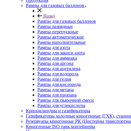
Продукция
Рампы для газовых баллонов
Назад
Рампы для газовых баллонов
Рампы разрядные
Рампы перепускные
Рампы автоматические
Рампы наполнительные
Рампы для азота
Рампы для закиси азота
Рампы для аммиака
Рампы для аргона
Рампы для ацетилена
Рампы для водорода
Рампы для гелия
Рампы для кислорода
Рампы для метана
Рампы для пропана
Рампы для сварочной смеси
Рампы для углекислоты
Криоцилиндры и газификаторы
Газификаторы холодные криогенные (ГХК), стаци
Резервуары криогенные РК (Цистерны транспортн
Криогенные ISO танк контейнеры