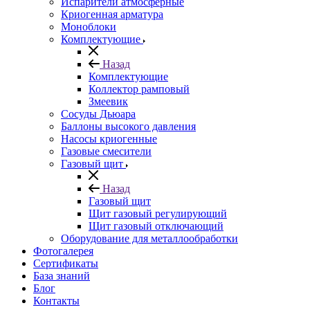
Испарители атмосферные
Криогенная арматура
Моноблоки
Комплектующие
Назад
Комплектующие
Коллектор рамповый
Змеевик
Сосуды Дьюара
Баллоны высокого давления
Насосы криогенные
Газовые смесители
Газовый щит
Назад
Газовый щит
Щит газовый регулирующий
Щит газовый отключающий
Оборудование для металлообработки
Фотогалерея
Сертификаты
База знаний
Блог
Контакты