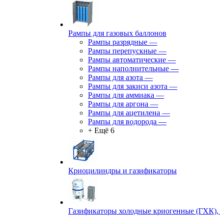
Рампы для газовых баллонов
Рампы разрядные
—
Рампы перепускные
—
Рампы автоматические
—
Рампы наполнительные
—
Рампы для азота
—
Рампы для закиси азота
—
Рампы для аммиака
—
Рампы для аргона
—
Рампы для ацетилена
—
Рампы для водорода
—
+ Ещё 6
Криоцилиндры и газификаторы
Газификаторы холодные криогенные (ГХК),