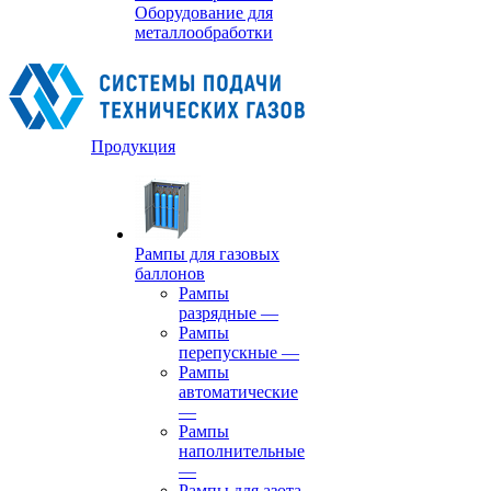
Оборудование для
металлообработки
Продукция
Рампы для газовых
баллонов
Рампы
разрядные
—
Рампы
перепускные
—
Рампы
автоматические
—
Рампы
наполнительные
—
Рампы для азота