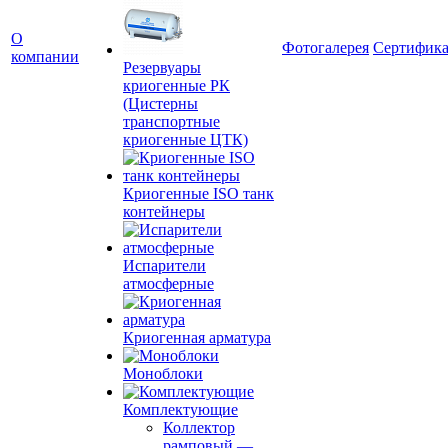
О
Фотогалерея
Сертифик
компании
Резервуары
криогенные РК
(Цистерны
транспортные
криогенные ЦТК)
Криогенные ISO танк
контейнеры
Испарители
атмосферные
Криогенная арматура
Моноблоки
Комплектующие
Коллектор
рамповый
—