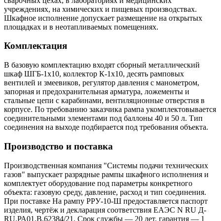
сварочных цехах, в лабораториях и медицинских
учреждениях, на химических и пищевых производствах.
Шкафное исполнение допускает размещение на открытых
площадках и в неотапливаемых помещениях.
Комплектация
В базовую комплектацию входят сборный металлический
шкаф ШГБ-1х10, коллектор К-1х10, десять рамповых
вентилей и змеевиков, регулятор давления с манометром,
запорная и предохранительная арматура, ложементы и
стальные цепи с карабинами, вентиляционные отверстия в
корпусе. По требованию заказчика рампа укомплектовывается
соединительными элементами под баллоны 40 и 50 л. Тип
соединения на выходе подбирается под требования объекта.
Производство и поставка
Производственная компания "Системы подачи технических
газов" выпускает разрядные рампы шкафного исполнения и
комплектует оборудование под параметры конкретного
объекта: газовую среду, давление, расход и тип соединения.
При поставке На рампу РРУ-10-Ш предоставляется паспорт
изделия, чертёж и декларация соответствия ЕАЭС N RU Д-
RU.РА01.В.62384/21. Срок службы — 20 лет, гарантия — 1