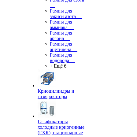
—
Рампы для
закиси азота
—
Рампы для
аммиака
—
Рампы для
аргона
—
Рампы для
ацетилена
—
Рампы для
водорода
—
+ Ещё 6
Криоцилиндры и
газификаторы
Газификаторы
холодные криогенные
(ГХК), стационарные