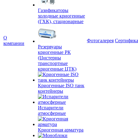
Газификаторы
холодные криогенные
(ГХК), стационарные
О
Фотогалерея
Сертифик
компании
Резервуары
криогенные РК
(Цистерны
транспортные
криогенные ЦТК)
Криогенные ISO танк
контейнеры
Испарители
атмосферные
Криогенная арматура