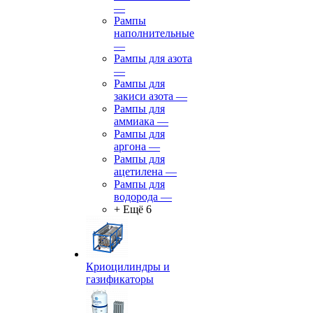
—
Рампы
наполнительные
—
Рампы для азота
—
Рампы для
закиси азота
—
Рампы для
аммиака
—
Рампы для
аргона
—
Рампы для
ацетилена
—
Рампы для
водорода
—
+ Ещё 6
Криоцилиндры и
газификаторы