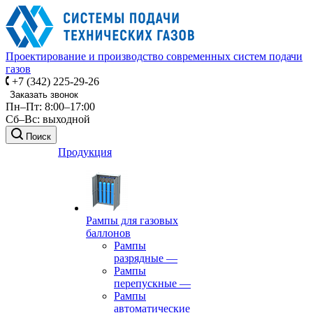
Проектирование и производство современных систем подачи
газов
+7 (342) 225-29-26
Заказать звонок
Пн–Пт: 8:00–17:00
Сб–Вс: выходной
Поиск
Продукция
Рампы для газовых
баллонов
Рампы
разрядные
—
Рампы
перепускные
—
Рампы
автоматические