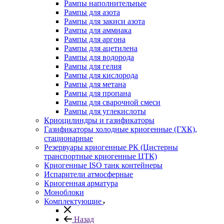
Рампы наполнительные
Рампы для азота
Рампы для закиси азота
Рампы для аммиака
Рампы для аргона
Рампы для ацетилена
Рампы для водорода
Рампы для гелия
Рампы для кислорода
Рампы для метана
Рампы для пропана
Рампы для сварочной смеси
Рампы для углекислоты
Криоцилиндры и газификаторы
Газификаторы холодные криогенные (ГХК),
стационарные
Резервуары криогенные РК (Цистерны
транспортные криогенные ЦТК)
Криогенные ISO танк контейнеры
Испарители атмосферные
Криогенная арматура
Моноблоки
Комплектующие
Назад