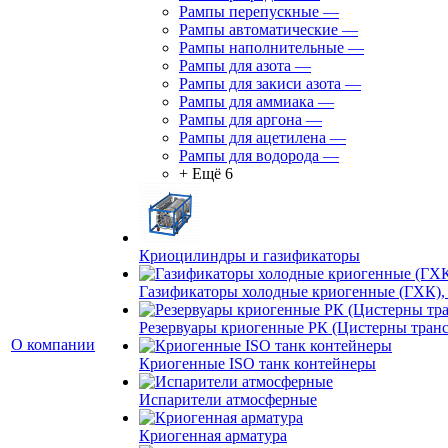
Рампы перепускные
—
Рампы автоматические
—
Рампы наполнительные
—
Рампы для азота
—
Рампы для закиси азота
—
Рампы для аммиака
—
Рампы для аргона
—
Рампы для ацетилена
—
Рампы для водорода
—
+ Ещё 6
Криоцилиндры и газификаторы
Газификаторы холодные криогенные (ГХК),
Резервуары криогенные РК (Цистерны тран
О компании
Криогенные ISO танк контейнеры
Испарители атмосферные
Криогенная арматура