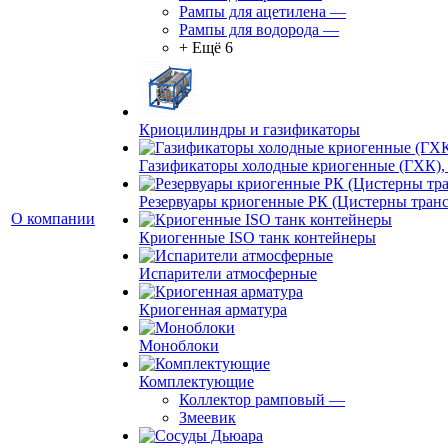
Рампы для ацетилена
—
Рампы для водорода
—
+ Ещё 6
Криоцилиндры и газификаторы
Газификаторы холодные криогенные (ГХК),
Резервуары криогенные РК (Цистерны тран
О компании
Криогенные ISO танк контейнеры
Испарители атмосферные
Криогенная арматура
Моноблоки
Комплектующие
Коллектор рамповый
—
Змеевик