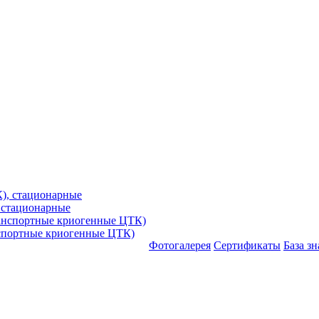
 стационарные
спортные криогенные ЦТК)
Фотогалерея
Сертификаты
База з