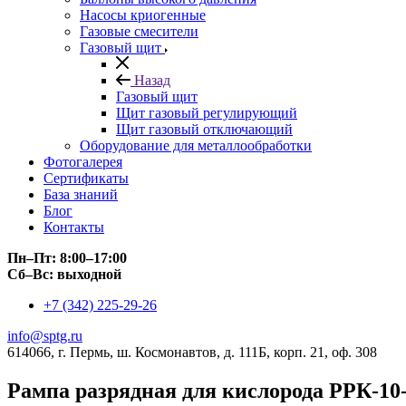
Насосы криогенные
Газовые смесители
Газовый щит
Назад
Газовый щит
Щит газовый регулирующий
Щит газовый отключающий
Оборудование для металлообработки
Фотогалерея
Сертификаты
База знаний
Блог
Контакты
Пн–Пт: 8:00–17:00
Сб–Вс: выходной
+7 (342) 225-29-26
info@sptg.ru
614066, г. Пермь, ш. Космонавтов, д. 111Б, корп. 21, оф. 308
Рампа разрядная для кислорода РРК-1