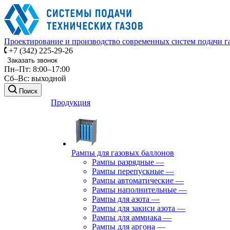
Проектирование и производство современных систем подачи г
+7 (342) 225-29-26
Заказать звонок
Пн–Пт: 8:00–17:00
Сб–Вс: выходной
Поиск
Продукция
Рампы для газовых баллонов
Рампы разрядные
—
Рампы перепускные
—
Рампы автоматические
—
Рампы наполнительные
—
Рампы для азота
—
Рампы для закиси азота
—
Рампы для аммиака
—
Рампы для аргона
—