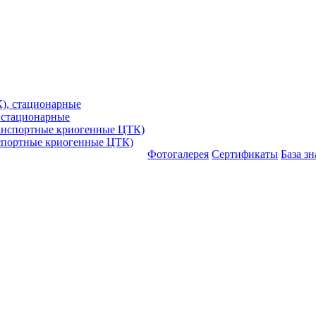
 стационарные
спортные криогенные ЦТК)
Фотогалерея
Сертификаты
База з