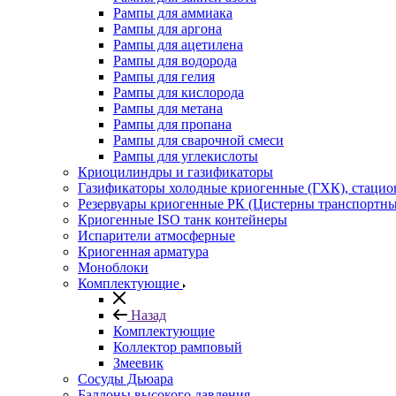
Рампы для аммиака
Рампы для аргона
Рампы для ацетилена
Рампы для водорода
Рампы для гелия
Рампы для кислорода
Рампы для метана
Рампы для пропана
Рампы для сварочной смеси
Рампы для углекислоты
Криоцилиндры и газификаторы
Газификаторы холодные криогенные (ГХК), стаци
Резервуары криогенные РК (Цистерны транспортн
Криогенные ISO танк контейнеры
Испарители атмосферные
Криогенная арматура
Моноблоки
Комплектующие
Назад
Комплектующие
Коллектор рамповый
Змеевик
Сосуды Дьюара
Баллоны высокого давления