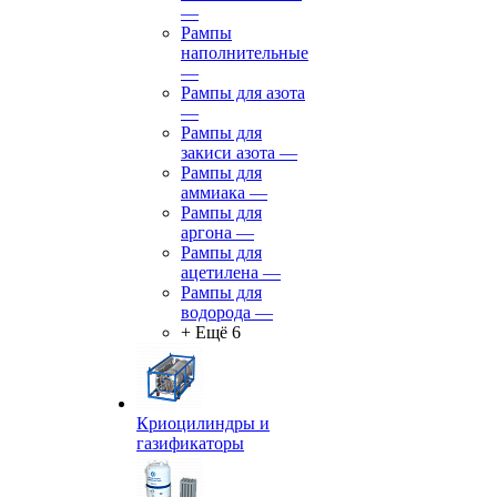
—
Рампы
наполнительные
—
Рампы для азота
—
Рампы для
закиси азота
—
Рампы для
аммиака
—
Рампы для
аргона
—
Рампы для
ацетилена
—
Рампы для
водорода
—
+ Ещё 6
Криоцилиндры и
газификаторы