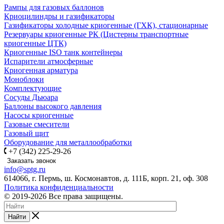
Рампы для газовых баллонов
Криоцилиндры и газификаторы
Газификаторы холодные криогенные (ГХК), стационарные
Резервуары криогенные РК (Цистерны транспортные
криогенные ЦТК)
Криогенные ISO танк контейнеры
Испарители атмосферные
Криогенная арматура
Моноблоки
Комплектующие
Сосуды Дьюара
Баллоны высокого давления
Насосы криогенные
Газовые смесители
Газовый щит
Оборудование для металлообработки
+7 (342) 225-29-26
Заказать звонок
info@sptg.ru
614066, г. Пермь, ш. Космонавтов, д. 111Б, корп. 21, оф. 308
Политика конфиденциальности
© 2019-2026 Все права защищены.
Найти