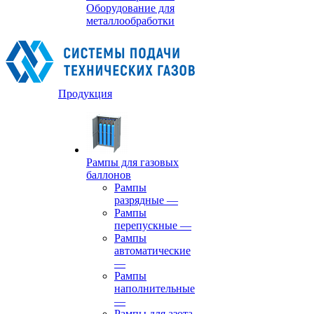
Оборудование для
металлообработки
Продукция
Рампы для газовых
баллонов
Рампы
разрядные
—
Рампы
перепускные
—
Рампы
автоматические
—
Рампы
наполнительные
—
Рампы для азота