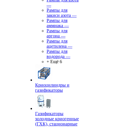
—
Рампы для
закиси азота
—
Рампы для
аммиака
—
Рампы для
аргона
—
Рампы для
ацетилена
—
Рампы для
водорода
—
+ Ещё 6
Криоцилиндры и
газификаторы
Газификаторы
холодные криогенные
(ГХК), стационарные