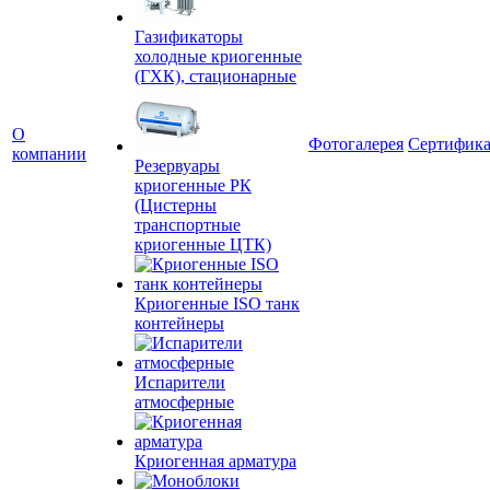
Газификаторы
холодные криогенные
(ГХК), стационарные
О
Фотогалерея
Сертифик
компании
Резервуары
криогенные РК
(Цистерны
транспортные
криогенные ЦТК)
Криогенные ISO танк
контейнеры
Испарители
атмосферные
Криогенная арматура