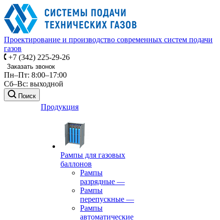
Проектирование и производство современных систем подачи
газов
+7 (342) 225-29-26
Заказать звонок
Пн–Пт: 8:00–17:00
Сб–Вс: выходной
Поиск
Продукция
Рампы для газовых
баллонов
Рампы
разрядные
—
Рампы
перепускные
—
Рампы
автоматические