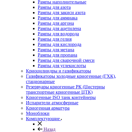
Рампы наполнительные
Рампы для азота
Рампы для закиси азота
Рампы для аммиака
Рампы для аргона
Рампы для ацетилена
Рампы для водорода
Рампы для гелия
Рампы для кислорода
Рампы для метана
Рампы для пропана
Рампы для сварочной смеси
Рампы для углекислоты
Криоцилиндры и газификаторы
Газификаторы холодные криогенные (ГХК),
стационарные
Резервуары криогенные РК (Цистерны
транспортные криогенные ЦТК)
Криогенные ISO танк контейнеры
Испарители атмосферные
Криогенная арматура
Моноблоки
Комплектующие
Назад