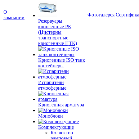
О
Фотогалерея
Сертифик
компании
Резервуары
криогенные РК
(Цистерны
транспортные
криогенные ЦТК)
Криогенные ISO танк
контейнеры
Испарители
атмосферные
Криогенная арматура
Моноблоки
Комплектующие
Коллектор
рамповый
—