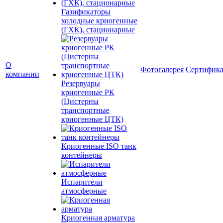
Газификаторы
холодные криогенные
(ГХК), стационарные
О
Фотогалерея
Сертифик
компании
Резервуары
криогенные РК
(Цистерны
транспортные
криогенные ЦТК)
Криогенные ISO танк
контейнеры
Испарители
атмосферные
Криогенная арматура