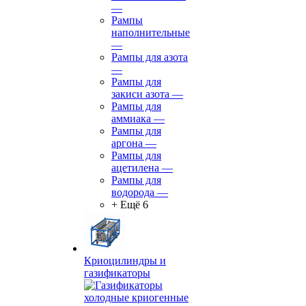
—
Рампы
наполнительные
—
Рампы для азота
—
Рампы для
закиси азота
—
Рампы для
аммиака
—
Рампы для
аргона
—
Рампы для
ацетилена
—
Рампы для
водорода
—
+ Ещё 6
Криоцилиндры и
газификаторы