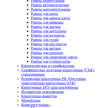
Рампы перепускные
Рампы автоматические
Рампы наполнительные
Рампы для азота
Рампы для закиси азота
Рампы для аммиака
Рампы для аргона
Рампы для ацетилена
Рампы для водорода
Рампы для гелия
Рампы для кислорода
Рампы для метана
Рампы для пропана
Рампы для сварочной смеси
Рампы для углекислоты
Криоцилиндры и газификаторы
Газификаторы холодные криогенные (ГХК),
стационарные
Резервуары криогенные РК (Цистерны
транспортные криогенные ЦТК)
Криогенные ISO танк контейнеры
Испарители атмосферные
Криогенная арматура
Моноблоки
Комплектующие