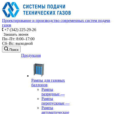
Проектирование и производство современных систем подачи
газов
+7 (342) 225-29-26
Заказать звонок
Пн–Пт: 8:00–17:00
Сб–Вс: выходной
Поиск
Продукция
Рампы для газовых
баллонов
Рампы
разрядные
—
Рампы
перепускные
—
Рампы
автоматические