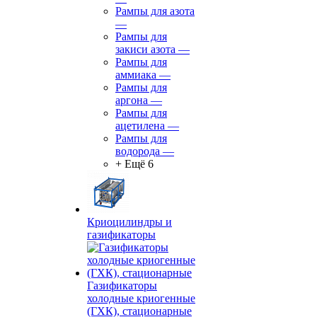
Рампы для азота
—
Рампы для
закиси азота
—
Рампы для
аммиака
—
Рампы для
аргона
—
Рампы для
ацетилена
—
Рампы для
водорода
—
+ Ещё 6
Криоцилиндры и
газификаторы
Газификаторы
холодные криогенные
(ГХК), стационарные