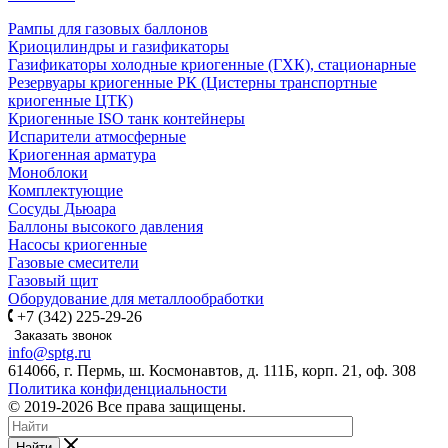
Рампы для газовых баллонов
Криоцилиндры и газификаторы
Газификаторы холодные криогенные (ГХК), стационарные
Резервуары криогенные РК (Цистерны транспортные
криогенные ЦТК)
Криогенные ISO танк контейнеры
Испарители атмосферные
Криогенная арматура
Моноблоки
Комплектующие
Сосуды Дьюара
Баллоны высокого давления
Насосы криогенные
Газовые смесители
Газовый щит
Оборудование для металлообработки
+7 (342) 225-29-26
Заказать звонок
info@sptg.ru
614066, г. Пермь, ш. Космонавтов, д. 111Б, корп. 21, оф. 308
Политика конфиденциальности
© 2019-2026 Все права защищены.
Найти