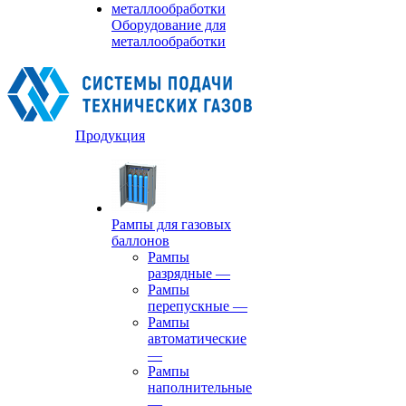
Оборудование для
металлообработки
Продукция
Рампы для газовых
баллонов
Рампы
разрядные
—
Рампы
перепускные
—
Рампы
автоматические
—
Рампы
наполнительные
—