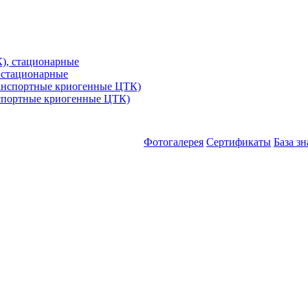
 стационарные
спортные криогенные ЦТК)
Фотогалерея
Сертификаты
База з