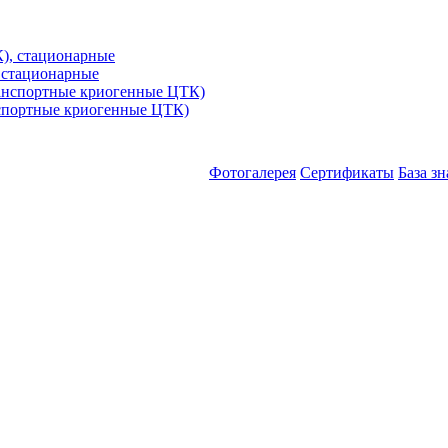
 стационарные
спортные криогенные ЦТК)
Фотогалерея
Сертификаты
База з