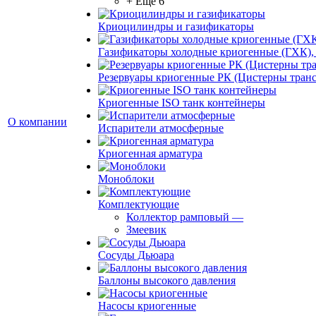
+ Ещё 6
Криоцилиндры и газификаторы
Газификаторы холодные криогенные (ГХК),
Резервуары криогенные РК (Цистерны тран
Криогенные ISO танк контейнеры
О компании
Испарители атмосферные
Криогенная арматура
Моноблоки
Комплектующие
Коллектор рамповый
—
Змеевик
Сосуды Дьюара
Баллоны высокого давления
Насосы криогенные