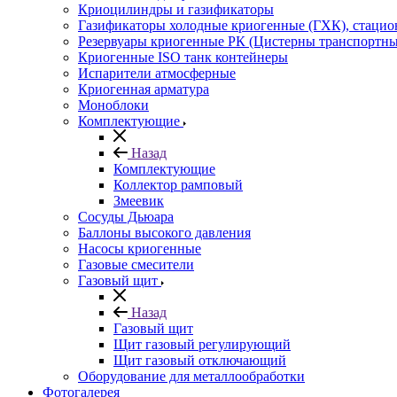
Криоцилиндры и газификаторы
Газификаторы холодные криогенные (ГХК), стаци
Резервуары криогенные РК (Цистерны транспортн
Криогенные ISO танк контейнеры
Испарители атмосферные
Криогенная арматура
Моноблоки
Комплектующие
Назад
Комплектующие
Коллектор рамповый
Змеевик
Сосуды Дьюара
Баллоны высокого давления
Насосы криогенные
Газовые смесители
Газовый щит
Назад
Газовый щит
Щит газовый регулирующий
Щит газовый отключающий
Оборудование для металлообработки
Фотогалерея