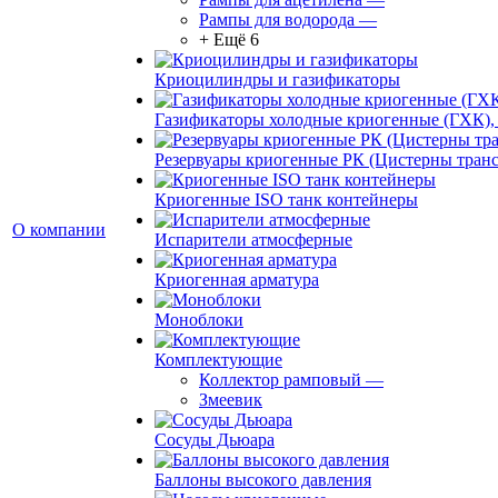
Рампы для водорода
—
+ Ещё 6
Криоцилиндры и газификаторы
Газификаторы холодные криогенные (ГХК),
Резервуары криогенные РК (Цистерны тран
Криогенные ISO танк контейнеры
О компании
Испарители атмосферные
Криогенная арматура
Моноблоки
Комплектующие
Коллектор рамповый
—
Змеевик
Сосуды Дьюара
Баллоны высокого давления