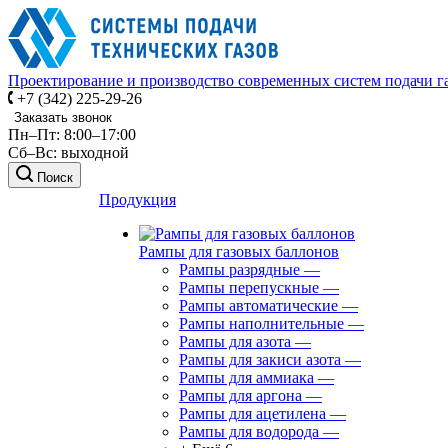
Проектирование и производство современных систем подачи г
+7 (342) 225-29-26
Заказать звонок
Пн–Пт: 8:00–17:00
Сб–Вс: выходной
Поиск
Продукция
Рампы для газовых баллонов
Рампы разрядные
—
Рампы перепускные
—
Рампы автоматические
—
Рампы наполнительные
—
Рампы для азота
—
Рампы для закиси азота
—
Рампы для аммиака
—
Рампы для аргона
—
Рампы для ацетилена
—
Рампы для водорода
—