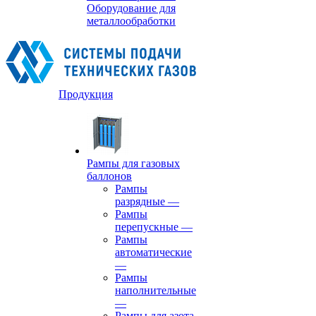
Оборудование для
металлообработки
Продукция
Рампы для газовых
баллонов
Рампы
разрядные
—
Рампы
перепускные
—
Рампы
автоматические
—
Рампы
наполнительные
—
Рампы для азота