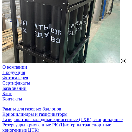
О компании
Продукция
Фотогалерея
Сертификаты
База знаний
Блог
Контакты
Рампы для газовых баллонов
Криоцилиндры и газификаторы
Газификаторы холодные криогенные (ГХК), стационарные
Резервуары криогенные РК (Цистерны транспортные
криогенные ЦТК)