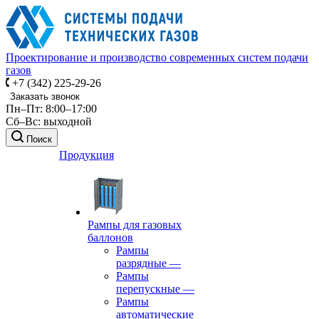
Проектирование и производство современных систем подачи
газов
+7 (342) 225-29-26
Заказать звонок
Пн–Пт: 8:00–17:00
Сб–Вс: выходной
Поиск
Продукция
Рампы для газовых
баллонов
Рампы
разрядные
—
Рампы
перепускные
—
Рампы
автоматические