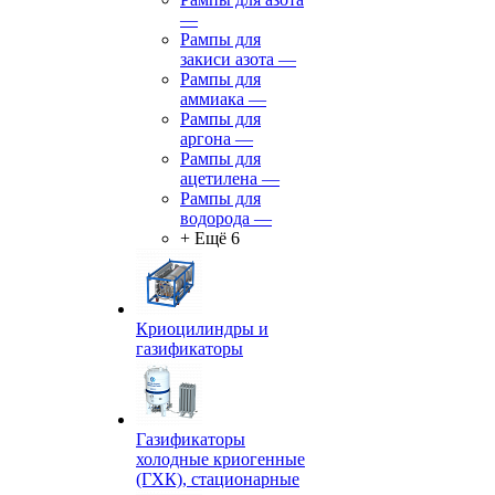
—
Рампы для
закиси азота
—
Рампы для
аммиака
—
Рампы для
аргона
—
Рампы для
ацетилена
—
Рампы для
водорода
—
+ Ещё 6
Криоцилиндры и
газификаторы
Газификаторы
холодные криогенные
(ГХК), стационарные