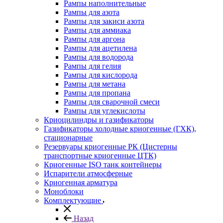
Рампы наполнительные
Рампы для азота
Рампы для закиси азота
Рампы для аммиака
Рампы для аргона
Рампы для ацетилена
Рампы для водорода
Рампы для гелия
Рампы для кислорода
Рампы для метана
Рампы для пропана
Рампы для сварочной смеси
Рампы для углекислоты
Криоцилиндры и газификаторы
Газификаторы холодные криогенные (ГХК),
стационарные
Резервуары криогенные РК (Цистерны
транспортные криогенные ЦТК)
Криогенные ISO танк контейнеры
Испарители атмосферные
Криогенная арматура
Моноблоки
Комплектующие
Назад