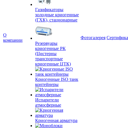
Газификаторы
холодные криогенные
(ГХК), стационарные
О
Фотогалерея
Сертифик
компании
Резервуары
криогенные РК
(Цистерны
транспортные
криогенные ЦТК)
Криогенные ISO танк
контейнеры
Испарители
атмосферные
Криогенная арматура