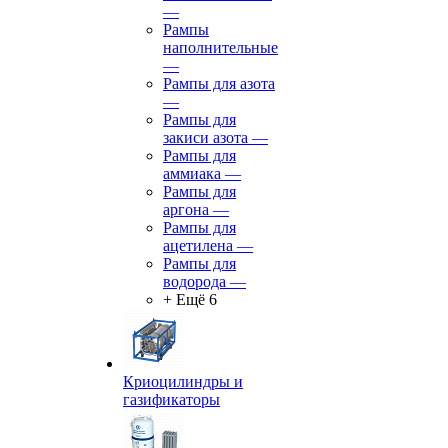
—
Рампы
наполнительные
—
Рампы для азота
—
Рампы для
закиси азота
—
Рампы для
аммиака
—
Рампы для
аргона
—
Рампы для
ацетилена
—
Рампы для
водорода
—
+ Ещё 6
Криоцилиндры и
газификаторы