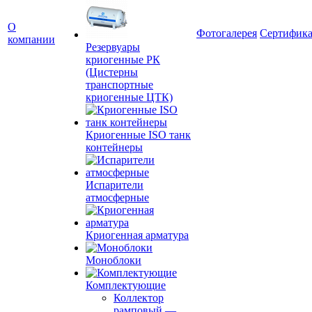
О
Фотогалерея
Сертифик
компании
Резервуары
криогенные РК
(Цистерны
транспортные
криогенные ЦТК)
Криогенные ISO танк
контейнеры
Испарители
атмосферные
Криогенная арматура
Моноблоки
Комплектующие
Коллектор
рамповый
—