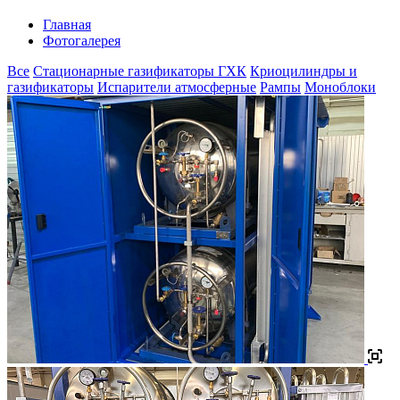
Главная
Фотогалерея
Все
Стационарные газификаторы ГХК
Криоцилиндры и
газификаторы
Испарители атмосферные
Рампы
Моноблоки