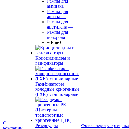
Рампы для
аммиака
—
Рампы для
аргона
—
Рампы для
ацетилена
—
Рампы для
водорода
—
+ Ещё 6
Криоцилиндры и
газификаторы
Газификаторы
холодные криогенные
(ГХК), стационарные
О
Резервуары
Фотогалерея
Сертифик
компании