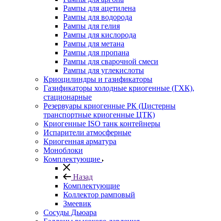
Рампы для ацетилена
Рампы для водорода
Рампы для гелия
Рампы для кислорода
Рампы для метана
Рампы для пропана
Рампы для сварочной смеси
Рампы для углекислоты
Криоцилиндры и газификаторы
Газификаторы холодные криогенные (ГХК),
стационарные
Резервуары криогенные РК (Цистерны
транспортные криогенные ЦТК)
Криогенные ISO танк контейнеры
Испарители атмосферные
Криогенная арматура
Моноблоки
Комплектующие
Назад
Комплектующие
Коллектор рамповый
Змеевик
Сосуды Дьюара