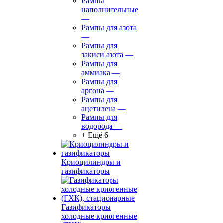
Рампы
наполнительные
—
Рампы для азота
—
Рампы для
закиси азота
—
Рампы для
аммиака
—
Рампы для
аргона
—
Рампы для
ацетилена
—
Рампы для
водорода
—
+ Ещё 6
Криоцилиндры и
газификаторы
Газификаторы
холодные криогенные