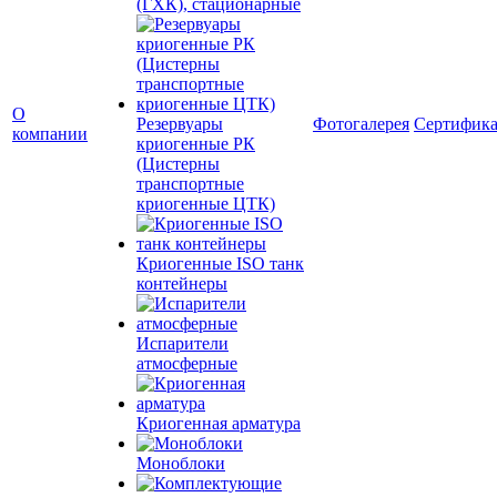
(ГХК), стационарные
О
Резервуары
Фотогалерея
Сертифик
компании
криогенные РК
(Цистерны
транспортные
криогенные ЦТК)
Криогенные ISO танк
контейнеры
Испарители
атмосферные
Криогенная арматура
Моноблоки