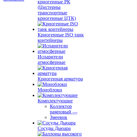
криогенные РК
(Цистерны
транспортные
криогенные ЦТК)
Криогенные ISO танк
контейнеры
Испарители
атмосферные
Криогенная арматура
Моноблоки
Комплектующие
Коллектор
рамповый
—
Змеевик
Сосуды Дьюара