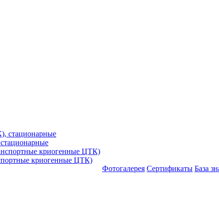
 стационарные
спортные криогенные ЦТК)
Фотогалерея
Сертификаты
База з