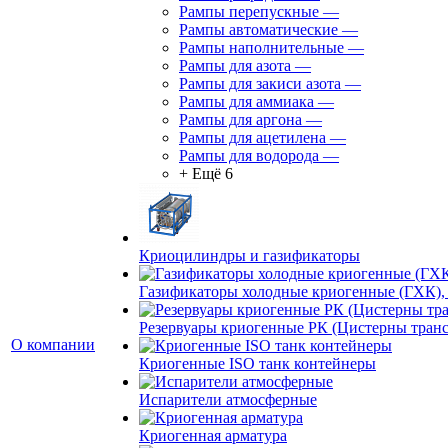
Рампы перепускные
—
Рампы автоматические
—
Рампы наполнительные
—
Рампы для азота
—
Рампы для закиси азота
—
Рампы для аммиака
—
Рампы для аргона
—
Рампы для ацетилена
—
Рампы для водорода
—
+ Ещё 6
Криоцилиндры и газификаторы
Газификаторы холодные криогенные (ГХК),
Резервуары криогенные РК (Цистерны тран
О компании
Криогенные ISO танк контейнеры
Испарители атмосферные
Криогенная арматура