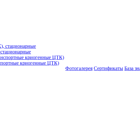
 стационарные
спортные криогенные ЦТК)
Фотогалерея
Сертификаты
База з