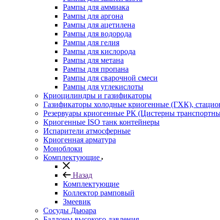
Рампы для аммиака
Рампы для аргона
Рампы для ацетилена
Рампы для водорода
Рампы для гелия
Рампы для кислорода
Рампы для метана
Рампы для пропана
Рампы для сварочной смеси
Рампы для углекислоты
Криоцилиндры и газификаторы
Газификаторы холодные криогенные (ГХК), стаци
Резервуары криогенные РК (Цистерны транспортн
Криогенные ISO танк контейнеры
Испарители атмосферные
Криогенная арматура
Моноблоки
Комплектующие
Назад
Комплектующие
Коллектор рамповый
Змеевик
Сосуды Дьюара
Баллоны высокого давления