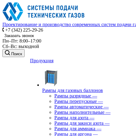
Проектирование и производство современных систем подачи г
+7 (342) 225-29-26
Заказать звонок
Пн–Пт: 8:00–17:00
Сб–Вс: выходной
Поиск
Продукция
Рампы для газовых баллонов
Рампы разрядные
—
Рампы перепускные
—
Рампы автоматические
—
Рампы наполнительные
—
Рампы для азота
—
Рампы для закиси азота
—
Рампы для аммиака
—
Рампы для аргона
—