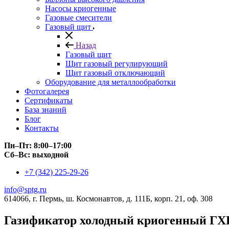
Насосы криогенные
Газовые смесители
Газовый щит
Назад
Газовый щит
Щит газовый регулирующий
Щит газовый отключающий
Оборудование для металлообработки
Фотогалерея
Сертификаты
База знаний
Блог
Контакты
Пн–Пт: 8:00–17:00
Сб–Вс: выходной
+7 (342) 225-29-26
info@sptg.ru
614066, г. Пермь, ш. Космонавтов, д. 111Б, корп. 21, оф. 308
Газификатор холодный криогенный ГХК