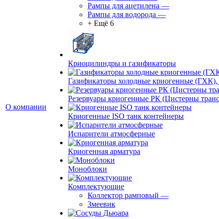
Рампы для ацетилена
—
Рампы для водорода
—
+ Ещё 6
Криоцилиндры и газификаторы
Газификаторы холодные криогенные (ГХК),
Резервуары криогенные РК (Цистерны тран
О компании
Криогенные ISO танк контейнеры
Испарители атмосферные
Криогенная арматура
Моноблоки
Комплектующие
Коллектор рамповый
—
Змеевик