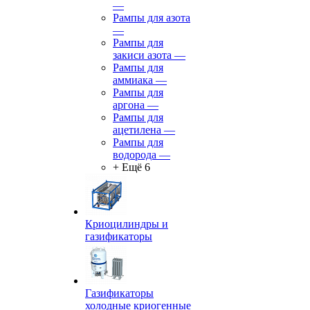
—
Рампы для азота
—
Рампы для
закиси азота
—
Рампы для
аммиака
—
Рампы для
аргона
—
Рампы для
ацетилена
—
Рампы для
водорода
—
+ Ещё 6
Криоцилиндры и
газификаторы
Газификаторы
холодные криогенные