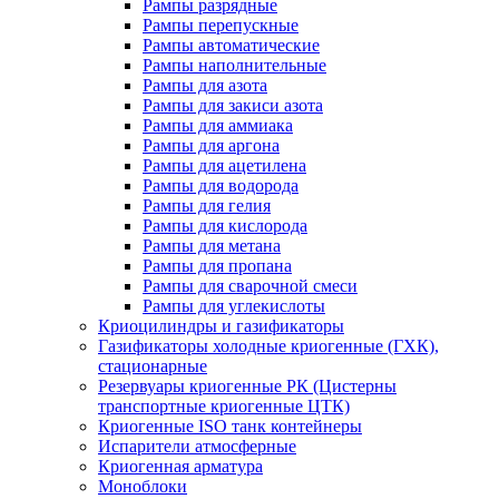
Рампы разрядные
Рампы перепускные
Рампы автоматические
Рампы наполнительные
Рампы для азота
Рампы для закиси азота
Рампы для аммиака
Рампы для аргона
Рампы для ацетилена
Рампы для водорода
Рампы для гелия
Рампы для кислорода
Рампы для метана
Рампы для пропана
Рампы для сварочной смеси
Рампы для углекислоты
Криоцилиндры и газификаторы
Газификаторы холодные криогенные (ГХК),
стационарные
Резервуары криогенные РК (Цистерны
транспортные криогенные ЦТК)
Криогенные ISO танк контейнеры
Испарители атмосферные
Криогенная арматура
Моноблоки