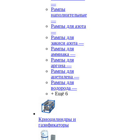
—
Рампы
наполнительные
—
Рампы для азота
—
Рампы для
закиси азота
—
Рампы для
аммиака
—
Рампы для
аргона
—
Рампы для
ацетилена
—
Рампы для
водорода
—
+ Ещё 6
Криоцилиндры и
газификаторы