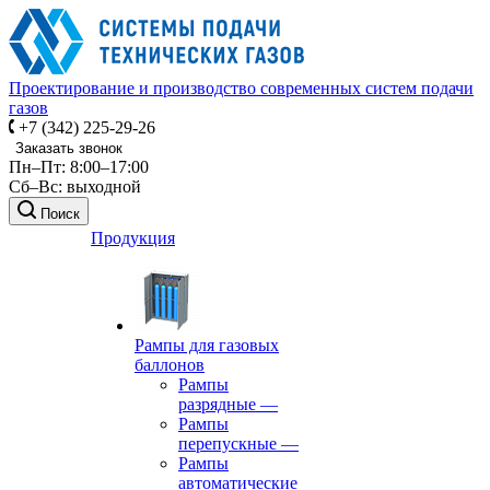
Проектирование и производство современных систем подачи
газов
+7 (342) 225-29-26
Заказать звонок
Пн–Пт: 8:00–17:00
Сб–Вс: выходной
Поиск
Продукция
Рампы для газовых
баллонов
Рампы
разрядные
—
Рампы
перепускные
—
Рампы
автоматические