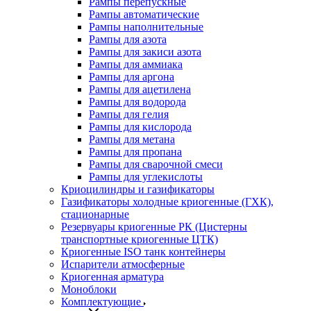
Рампы перепускные
Рампы автоматические
Рампы наполнительные
Рампы для азота
Рампы для закиси азота
Рампы для аммиака
Рампы для аргона
Рампы для ацетилена
Рампы для водорода
Рампы для гелия
Рампы для кислорода
Рампы для метана
Рампы для пропана
Рампы для сварочной смеси
Рампы для углекислоты
Криоцилиндры и газификаторы
Газификаторы холодные криогенные (ГХК),
стационарные
Резервуары криогенные РК (Цистерны
транспортные криогенные ЦТК)
Криогенные ISO танк контейнеры
Испарители атмосферные
Криогенная арматура
Моноблоки
Комплектующие