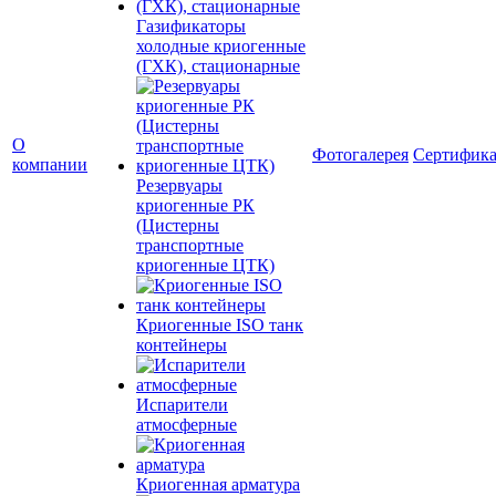
Газификаторы
холодные криогенные
(ГХК), стационарные
О
Фотогалерея
Сертифик
компании
Резервуары
криогенные РК
(Цистерны
транспортные
криогенные ЦТК)
Криогенные ISO танк
контейнеры
Испарители
атмосферные
Криогенная арматура