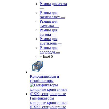
Рампы для азота
—
Рампы для
закиси азота
—
Рампы для
аммиака
—
Рампы для
аргона
—
Рампы для
ацетилена
—
Рампы для
водорода
—
+ Ещё 6
Криоцилиндры и
газификаторы
Газификаторы
холодные криогенные
(ГХК), стационарные