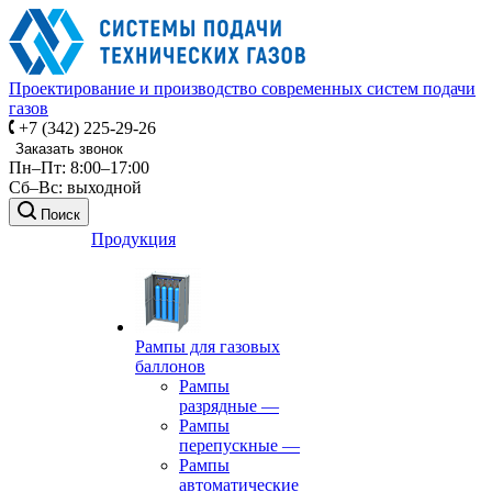
Проектирование и производство современных систем подачи
газов
+7 (342) 225-29-26
Заказать звонок
Пн–Пт: 8:00–17:00
Сб–Вс: выходной
Поиск
Продукция
Рампы для газовых
баллонов
Рампы
разрядные
—
Рампы
перепускные
—
Рампы
автоматические