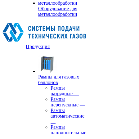
Оборудование для
металлообработки
Продукция
Рампы для газовых
баллонов
Рампы
разрядные
—
Рампы
перепускные
—
Рампы
автоматические
—
Рампы
наполнительные
—