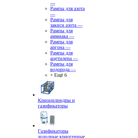
—
Рампы для азота
—
Рампы для
закиси азота
—
Рампы для
аммиака
—
Рампы для
аргона
—
Рампы для
ацетилена
—
Рампы для
водорода
—
+ Ещё 6
Криоцилиндры и
газификаторы
Газификаторы
холодные криогенные