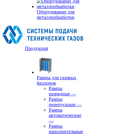
Оборудование для
металлообработки
Продукция
Рампы для газовых
баллонов
Рампы
разрядные
—
Рампы
перепускные
—
Рампы
автоматические
—
Рампы
наполнительные