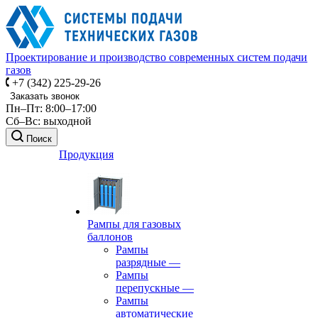
Проектирование и производство современных систем подачи
газов
+7 (342) 225-29-26
Заказать звонок
Пн–Пт: 8:00–17:00
Сб–Вс: выходной
Поиск
Продукция
Рампы для газовых
баллонов
Рампы
разрядные
—
Рампы
перепускные
—
Рампы
автоматические