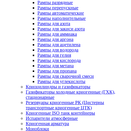
Рампы разрядные
Рампы перепускные
Рампы автоматические
Рампы наполнительные
Рампы для азота
Рампы для закиси азота
Рампы для аммиака
Рампы для аргона
Рампы для ацетилена
Рампы для водорода
Рампы для гелия
Рампы для кислорода
Рампы для метана
Рампы для пропана
Рампы для сварочной смеси
Рампы для углекислоты
Криоцилиндры и газификаторы
Газификаторы холодные криогенные (ГХК),
стационарные
Резервуары криогенные РК (Цистерны
транспортные криогенные ЦТК)
Криогенные ISO танк контейнеры
Испарители атмосферные
Криогенная арматура
Моноблоки