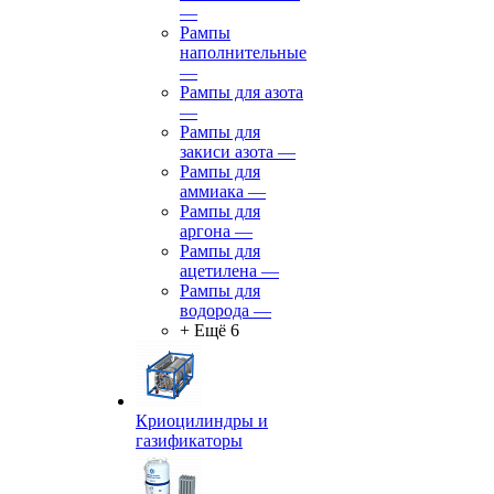
—
Рампы
наполнительные
—
Рампы для азота
—
Рампы для
закиси азота
—
Рампы для
аммиака
—
Рампы для
аргона
—
Рампы для
ацетилена
—
Рампы для
водорода
—
+ Ещё 6
Криоцилиндры и
газификаторы