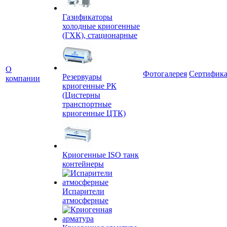
Газификаторы
холодные криогенные
(ГХК), стационарные
О
Фотогалерея
Сертифик
Резервуары
компании
криогенные РК
(Цистерны
транспортные
криогенные ЦТК)
Криогенные ISO танк
контейнеры
Испарители
атмосферные