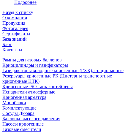
Подробнее
Назад к списку
О компании
Продукция
Фотогалерея
Сертификаты
База знаний
Блог
Контакты
Рампы для газовых баллонов
Криоцилиндры и газификаторы
Газификаторы холодные криогенные (ГХК), стационарные
Резервуары криогенные РК (Цистерны транспортные
криогенные ЦТК)
Криогенные ISO танк контейнеры
Испарители атмосферные
Криогенная арматура
Моноблоки
Комплектующие
Сосуды Дьюара
Баллоны высокого давления
Насосы криогенные
Газовые смесители