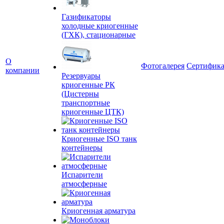
Газификаторы
холодные криогенные
(ГХК), стационарные
О
Фотогалерея
Сертифик
компании
Резервуары
криогенные РК
(Цистерны
транспортные
криогенные ЦТК)
Криогенные ISO танк
контейнеры
Испарители
атмосферные
Криогенная арматура