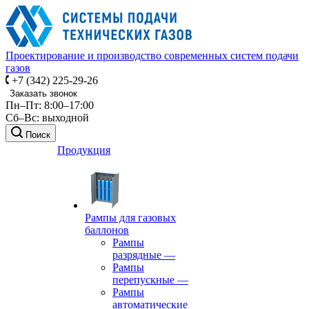
Проектирование и производство современных систем подачи
газов
+7 (342) 225-29-26
Заказать звонок
Пн–Пт: 8:00–17:00
Сб–Вс: выходной
Поиск
Продукция
Рампы для газовых
баллонов
Рампы
разрядные
—
Рампы
перепускные
—
Рампы
автоматические