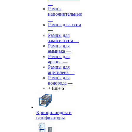
—
Рампы
наполнительные
—
Рампы для азота
—
Рампы для
закиси азота
—
Рампы для
аммиака
—
Рампы для
аргона
—
Рампы для
ацетилена
—
Рампы для
водорода
—
+ Ещё 6
Криоцилиндры и
газификаторы