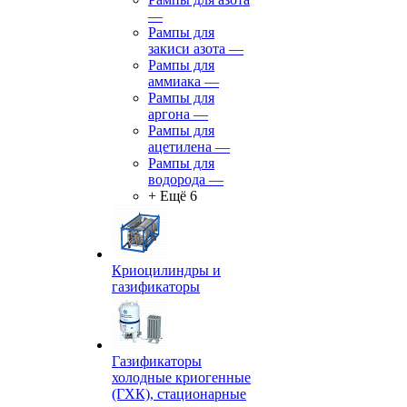
—
Рампы для
закиси азота
—
Рампы для
аммиака
—
Рампы для
аргона
—
Рампы для
ацетилена
—
Рампы для
водорода
—
+ Ещё 6
Криоцилиндры и
газификаторы
Газификаторы
холодные криогенные
(ГХК), стационарные