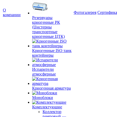
О
Фотогалерея
Сертифик
компании
Резервуары
криогенные РК
(Цистерны
транспортные
криогенные ЦТК)
Криогенные ISO танк
контейнеры
Испарители
атмосферные
Криогенная арматура
Моноблоки
Комплектующие
Коллектор
рамповый
—