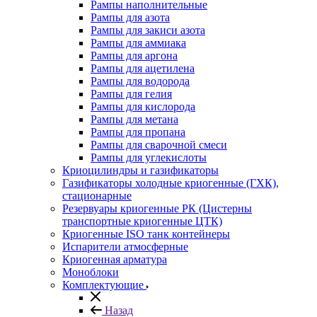
Рампы наполнительные
Рампы для азота
Рампы для закиси азота
Рампы для аммиака
Рампы для аргона
Рампы для ацетилена
Рампы для водорода
Рампы для гелия
Рампы для кислорода
Рампы для метана
Рампы для пропана
Рампы для сварочной смеси
Рампы для углекислоты
Криоцилиндры и газификаторы
Газификаторы холодные криогенные (ГХК),
стационарные
Резервуары криогенные РК (Цистерны
транспортные криогенные ЦТК)
Криогенные ISO танк контейнеры
Испарители атмосферные
Криогенная арматура
Моноблоки
Комплектующие
Назад