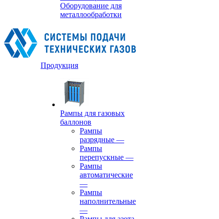
Оборудование для
металлообработки
Продукция
Рампы для газовых
баллонов
Рампы
разрядные
—
Рампы
перепускные
—
Рампы
автоматические
—
Рампы
наполнительные
—
Рампы для азота