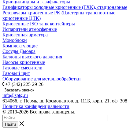
Криоцилиндры и газификаторы
Газификаторы холодные криогенные (ГХК), стационарные
Резервуары криогенные РК (Цистерны транспортные
криогенные ЦТК)
Криогенные ISO танк контейнеры
Испарители атмосферные
Криогенная арматура
Моноблоки
Комплектующие
Сосуды Дьюара
Баллоны высокого давления
Насосы криогенные
Газовые смесители
Газовый щит
Оборудование для металлообработки
+7 (342) 225-29-26
Заказать звонок
info@sptg.ru
614066, г. Пермь, ш. Космонавтов, д. 111Б, корп. 21, оф. 308
Политика конфиденциальности
© 2019-2026 Все права защищены.
Найти