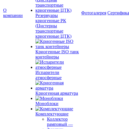
О
Фотогалерея
Сертифик
компании
Резервуары
криогенные РК
(Цистерны
транспортные
криогенные ЦТК)
Криогенные ISO танк
контейнеры
Испарители
атмосферные
Криогенная арматура
Моноблоки
Комплектующие
Коллектор
рамповый
—