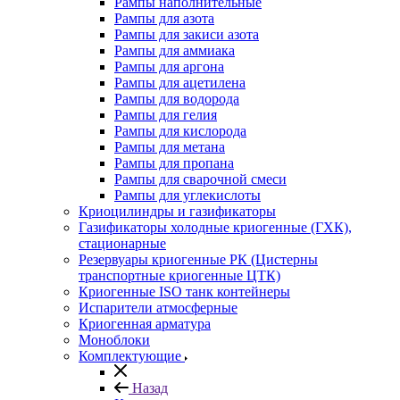
Рампы наполнительные
Рампы для азота
Рампы для закиси азота
Рампы для аммиака
Рампы для аргона
Рампы для ацетилена
Рампы для водорода
Рампы для гелия
Рампы для кислорода
Рампы для метана
Рампы для пропана
Рампы для сварочной смеси
Рампы для углекислоты
Криоцилиндры и газификаторы
Газификаторы холодные криогенные (ГХК),
стационарные
Резервуары криогенные РК (Цистерны
транспортные криогенные ЦТК)
Криогенные ISO танк контейнеры
Испарители атмосферные
Криогенная арматура
Моноблоки
Комплектующие
Назад