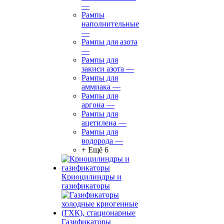
—
Рампы
наполнительные
—
Рампы для азота
—
Рампы для
закиси азота
—
Рампы для
аммиака
—
Рампы для
аргона
—
Рампы для
ацетилена
—
Рампы для
водорода
—
+ Ещё 6
Криоцилиндры и
газификаторы
Газификаторы