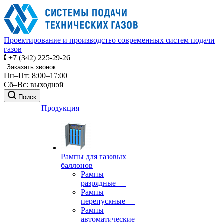
Проектирование и производство современных систем подачи
газов
+7 (342) 225-29-26
Заказать звонок
Пн–Пт: 8:00–17:00
Сб–Вс: выходной
Поиск
Продукция
Рампы для газовых
баллонов
Рампы
разрядные
—
Рампы
перепускные
—
Рампы
автоматические