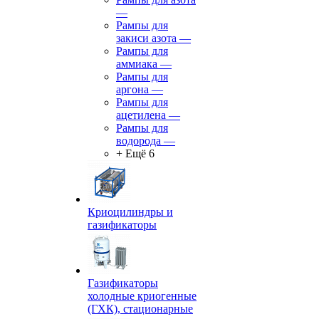
—
Рампы для
закиси азота
—
Рампы для
аммиака
—
Рампы для
аргона
—
Рампы для
ацетилена
—
Рампы для
водорода
—
+ Ещё 6
Криоцилиндры и
газификаторы
Газификаторы
холодные криогенные
(ГХК), стационарные