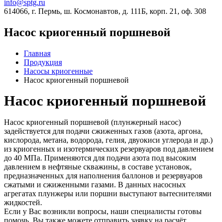
info@sptg.ru
614066, г. Пермь, ш. Космонавтов, д. 111Б, корп. 21, оф. 308
Насос криогенный поршневой
Главная
Продукция
Насосы криогенные
Насос криогенный поршневой
Насос криогенный поршневой
Насос криогенный поршневой (плунжерный насос)
задействуется для подачи сжиженных газов (азота, аргона,
кислорода, метана, водорода, гелия, двуокиси углерода и др.)
из криогенных и изотермических резервуаров под давлением
до 40 МПа. Применяются для подачи азота под высоким
давлением в нефтяные скважины, в составе установок,
предназначенных для наполнения баллонов и резервуаров
сжатыми и сжиженными газами. В данных насосных
агрегатах плунжеры или поршни выступают вытеснителями
жидкостей.
Если у Вас возникли вопросы, наши специалисты готовы
помочь. Вы также можете отправить заявку на расчёт