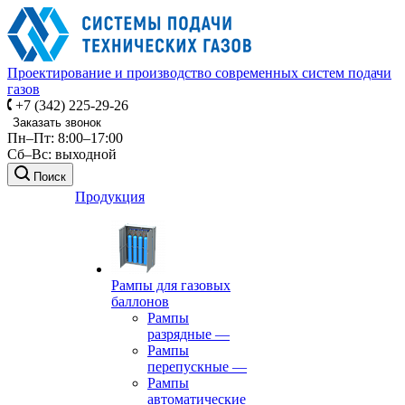
Проектирование и производство современных систем подачи
газов
+7 (342) 225-29-26
Заказать звонок
Пн–Пт: 8:00–17:00
Сб–Вс: выходной
Поиск
Продукция
Рампы для газовых
баллонов
Рампы
разрядные
—
Рампы
перепускные
—
Рампы
автоматические