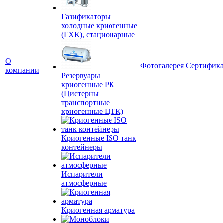
Газификаторы
холодные криогенные
(ГХК), стационарные
О
Фотогалерея
Сертифик
компании
Резервуары
криогенные РК
(Цистерны
транспортные
криогенные ЦТК)
Криогенные ISO танк
контейнеры
Испарители
атмосферные
Криогенная арматура