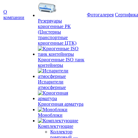
О
Фотогалерея
Сертифик
компании
Резервуары
криогенные РК
(Цистерны
транспортные
криогенные ЦТК)
Криогенные ISO танк
контейнеры
Испарители
атмосферные
Криогенная арматура
Моноблоки
Комплектующие
Коллектор
рамповый
—