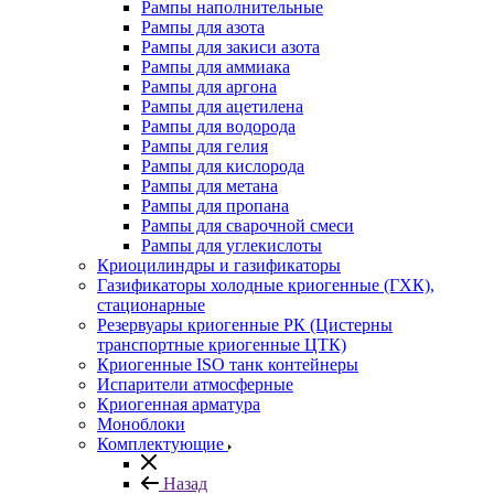
Рампы наполнительные
Рампы для азота
Рампы для закиси азота
Рампы для аммиака
Рампы для аргона
Рампы для ацетилена
Рампы для водорода
Рампы для гелия
Рампы для кислорода
Рампы для метана
Рампы для пропана
Рампы для сварочной смеси
Рампы для углекислоты
Криоцилиндры и газификаторы
Газификаторы холодные криогенные (ГХК),
стационарные
Резервуары криогенные РК (Цистерны
транспортные криогенные ЦТК)
Криогенные ISO танк контейнеры
Испарители атмосферные
Криогенная арматура
Моноблоки
Комплектующие
Назад