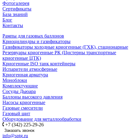
Фотогалерея
Сертификаты
База знаний
Блог
Контакты
Рампы для газовых баллонов
Криоцилиндры и газификаторы
Газификаторы холодные криогенные (ГХК), стационарные
Резервуары криогенные РК (Цистерны транспортные
криогенные ЦТК)
Криогенные ISO танк контейнеры
Испарители атмосферные
Криогенная арматура
Моноблоки
Комплектующие
Сосуды Дьюара
Баллоны высокого давления
Насосы криогенные
Газовые смесители
Газовый щит
Оборудование для металлообработки
+7 (342) 225-29-26
Заказать звонок
info@sptg.ru