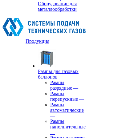
Оборудование для
металлообработки
Продукция
Рампы для газовых
баллонов
Рампы
разрядные
—
Рампы
перепускные
—
Рампы
автоматические
—
Рампы
наполнительные
—
Рампы для азота