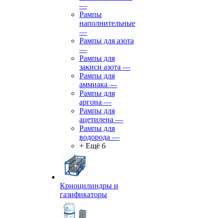
—
Рампы
наполнительные
—
Рампы для азота
—
Рампы для
закиси азота
—
Рампы для
аммиака
—
Рампы для
аргона
—
Рампы для
ацетилена
—
Рампы для
водорода
—
+ Ещё 6
Криоцилиндры и
газификаторы